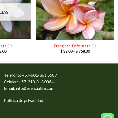
CIAS
age Oil
Frangipani Enfleurage Oil
Rango
Rango
8,00
$
32,00
-
$
768,00
de
de
precios:
precios:
desde
desde
$ 27,00
$ 32,00
hasta
hasta
$ 648,00
$ 768,00
Teléfono: +57-601-361 5587
Celular: +57-310-813 0864
Email:
info@esencialife.com
Política de privacidad