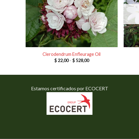
Clerodendrum Enfleurage Oil
go
Rango
$
22,00
-
$
528,00
de
ios:
precios:
de
desde
,00
$ 22,00
a
hasta
8,00
$ 528,00
Estamos certificados por ECOCERT