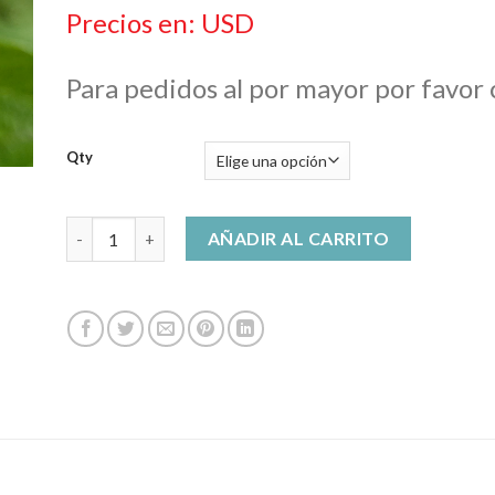
$ 25,00
Precios en: USD
hasta
$ 600,00
Para pedidos al por mayor por favor
Qty
Heliotrope Enfleurage Oil cantidad
AÑADIR AL CARRITO