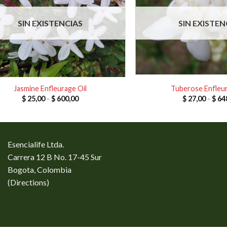
SIN EXISTENCIAS
SIN EXISTEN
Jasmine Enfleurage Oil
Tuberose Enfleur
Rango
$
25,00
-
$
600,00
$
27,00
-
$
64
de
precios:
desde
$ 25,00
hasta
$ 600,00
Esencialife Ltda.
Carrera 12 B No. 17-45 Sur
Bogota, Colombia
(
Directions
)